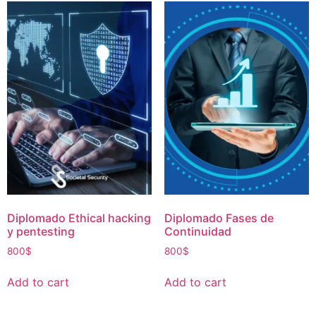
Diplomado Ethical hacking
Diplomado Fases de
y pentesting
Continuidad
800
$
800
$
Add to cart
Add to cart