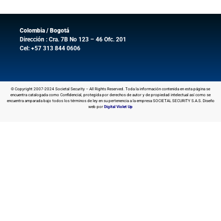
Colombia / Bogotá
Dirección : Cra. 7B No 123 – 46 Ofc. 201
Cel: +57 313 844 0606
© Copyright 2007-2024 Societal Security – All Rights Reserved. Toda la información contenida en esta página se
encuentra catalogada como Confidencial, protegida por derechos de autor y de propiedad intelectual así como se
encuentra amparada bajo todos los términos de ley en su pertenencia a la empresa SOCIETAL SECURITY S.A.S. Diseño
web por
Digital Violet Up